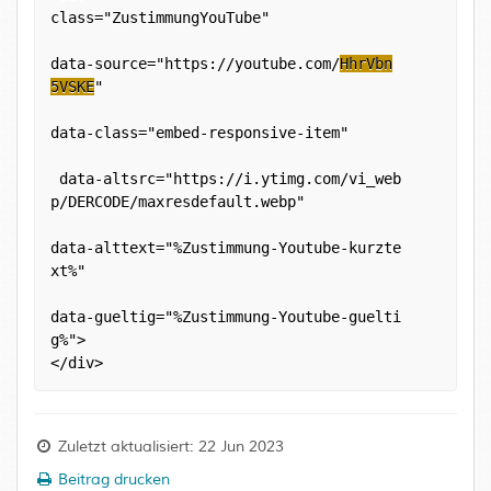
class="ZustimmungYouTube"
data-source="https://youtube.com/
HhrVbn

5VSKE
"
data-class="embed-responsive-item"
 data-altsrc="https://i.ytimg.com/vi_web

p/DERCODE/maxresdefault.webp"
data-alttext="%Zustimmung-Youtube-kurzte

xt%"
data-gueltig="%Zustimmung-Youtube-guelti

g%"> 
</div>
Zuletzt aktualisiert: 22 Jun 2023
Beitrag drucken